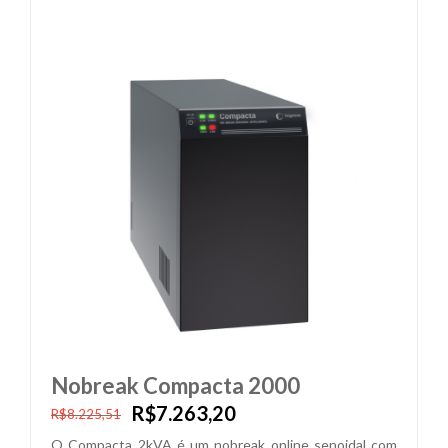
Nobreak Compacta 2000
R$7.263,20
R$8.225,51
O Compacta 2kVA é um nobreak online senoidal com